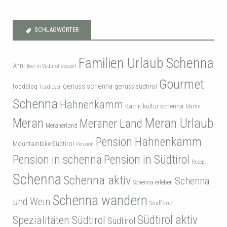
SCHLAGWÖRTER
Familien Urlaub Schenna
Anni
Bier in Südtirol
dessert
Gourmet
genuss schenna
genuss südtirol
foodblog
Foodlover
Schenna
Hahnenkamm
kultur schenna
Katrin
Martin
Meran
Meran Urlaub
Meraner Land
Meranerland
Pension Hahnenkamm
Mountainbike Südtirol
Pension
Pension in Südtirol
Pension in schenna
Rezept
Schenna
Schenna aktiv
Schenna
Schenna erleben
Schenna wandern
und Wein
Soulfood
Südtirol aktiv
Spezialitäten Südtirol
Südtirol