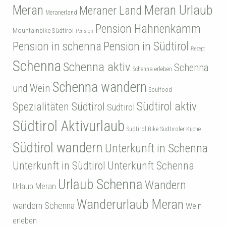
Meran
Meran Urlaub
Meraner Land
Meranerland
Pension Hahnenkamm
Mountainbike Südtirol
Pension
Pension in Südtirol
Pension in schenna
Rezept
Schenna
Schenna aktiv
Schenna
Schenna erleben
Schenna wandern
und Wein
Soulfood
Südtirol aktiv
Spezialitäten Südtirol
Südtirol
Südtirol Aktivurlaub
Südtirol Bike
Südtiroler Küche
Südtirol wandern
Unterkunft in Schenna
Unterkunft in Südtirol
Unterkunft Schenna
Urlaub Schenna
Wandern
Urlaub Meran
Wanderurlaub Meran
wandern Schenna
Wein
erleben