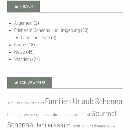
THEMEN
Allgemein
(2)
Erleben in Schenna und Umgebung
(33)
Land und Leute
(3)
Küche
(18)
News
(45)
Wandern
(21)
SCHLAGWÖRTER
Familien Urlaub Schenna
Anni
Bier in Südtirol
dessert
Gourmet
genuss schenna
genuss südtirol
foodblog
Foodlover
Schenna
Hahnenkamm
kultur schenna
Katrin
Martin