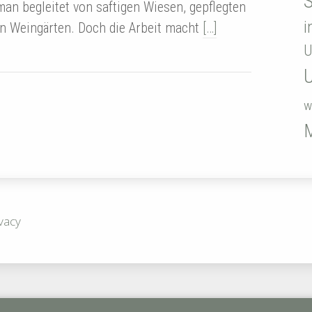
S
an begleitet von saftigen Wiesen, gepflegten
i
n Weingärten. Doch die Arbeit macht
[…]
U
w
vacy