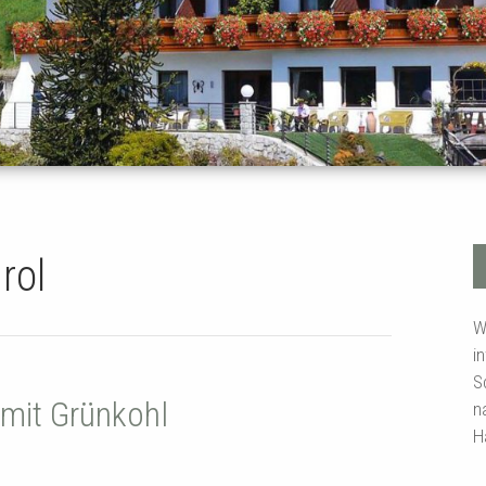
rol
W
i
S
 mit Grünkohl
n
H