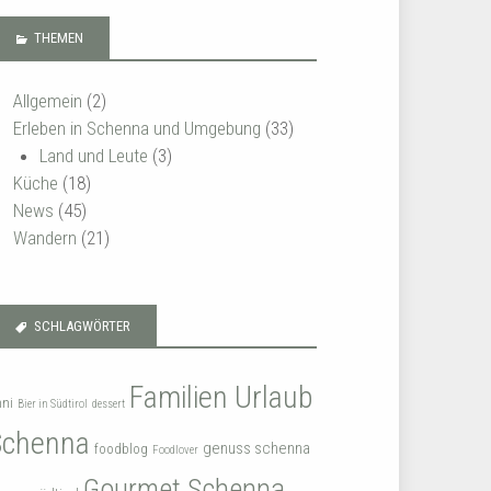
THEMEN
Allgemein
(2)
Erleben in Schenna und Umgebung
(33)
Land und Leute
(3)
Küche
(18)
News
(45)
Wandern
(21)
SCHLAGWÖRTER
Familien Urlaub
nni
Bier in Südtirol
dessert
Schenna
genuss schenna
foodblog
Foodlover
Gourmet Schenna