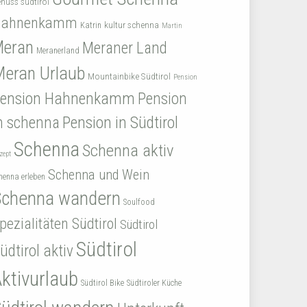
nuss südtirol
Hahnenkamm
kultur schenna
Katrin
Martin
Meran
Meraner Land
Meranerland
eran Urlaub
Mountainbike Südtirol
Pension
Pension Hahnenkamm
Pension
Pension in Südtirol
n schenna
Schenna
Schenna aktiv
zept
Schenna und Wein
henna erleben
Schenna wandern
Soulfood
pezialitäten Südtirol
Südtirol
Südtirol
üdtirol aktiv
ktivurlaub
Südtirol Bike
Südtiroler Küche