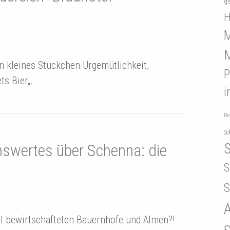
ge
M
n kleines Stückchen Urgemütlichkeit,
ts Bier„.
i
Re
Sc
swertes über Schenna: die
S
S
A
ll bewirtschafteten Bauernhofe und Almen?!