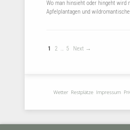
Wo man hinsieht oder hingeht wird m
Apfelplantagen und wildromantische
1
2
…
5
Next →
Wetter
Restplätze
Impressum
Pri