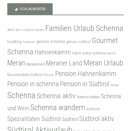
SCHLAGWÖRTER
Familien Urlaub Schenna
Anni
Bier in Südtirol
dessert
Gourmet
genuss schenna
genuss südtirol
foodblog
Foodlover
Schenna
Hahnenkamm
kultur schenna
Katrin
Martin
Meran
Meran Urlaub
Meraner Land
Meranerland
Pension Hahnenkamm
Mountainbike Südtirol
Pension
Pension in Südtirol
Pension in schenna
Rezept
Schenna
Schenna aktiv
Schenna
Schenna erleben
Schenna wandern
und Wein
Soulfood
Südtirol aktiv
Spezialitäten Südtirol
Südtirol
Südtirol Aktivurlaub